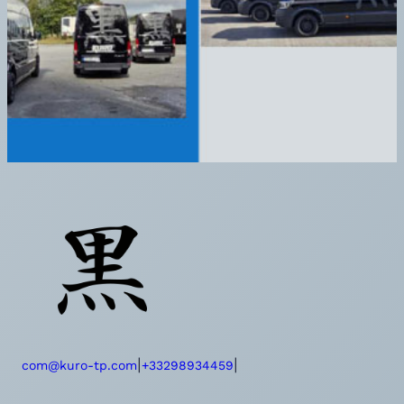
|
|
com@kuro-tp.com
+33298934459